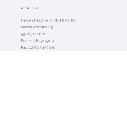
ADRESSE
Heiden & Dömer GmbH & Co. KG
Nassauerstraße 1-3
59065 Hamm
Fon: 02381 915900
Fax: 02381 9159030
info@heidenunddoemer.de
Öffnungszeiten Hamm
Mo. – Fr 09.00 – 13.00
sowie 14.00 – 18.00 Uhr
Sa.: 09.30 – 13.00 Uhr
LINKS
Startseite